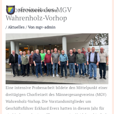
Zum
Chorfreizeit des MGV
Inhalt
MGV Wahrenholz-Vorhop
Wahrenholz-Vorhop
springen
/
Aktuelles
/ Von
mgv-admin
Eine intensive Probenarbeit bildete den Mittelpunkt einer
dreitägigen Chorfreizeit des Männergesangvereins (MGV)
Wahrenholz-Vorhop. Die Vorstandsmitglieder um
Geschäftsführer Eckhard Evers hatten in diesem Jahr für