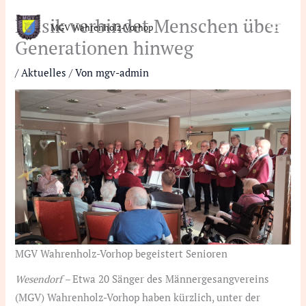
Zum
Musik verbindet Menschen über
Inhalt
MGV Wahrenholz-Vorhop
Generationen hinweg
springen
/
Aktuelles
/ Von
mgv-admin
MGV Wahrenholz-Vorhop begeistert Senioren
Wesendorf –
Etwa 20 Sänger des Männergesangvereins
(MGV) Wahrenholz-Vorhop haben kürzlich, unter der