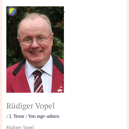
Zum
Inhalt
MGV Wahrenholz-Vorhop
springen
Rüdiger Vopel
/
2. Tenor
/ Von
mgv-admin
Rüdiger Vopel